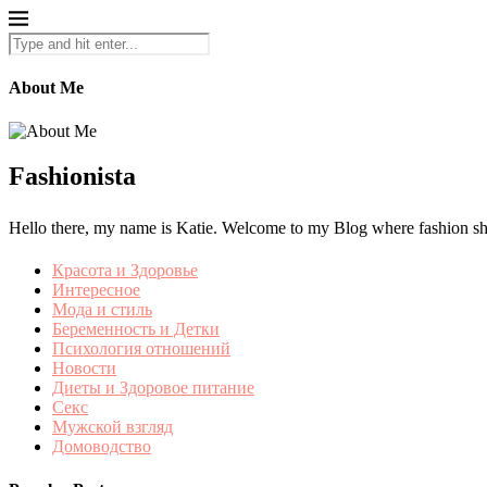
About Me
Fashionista
Hello there, my name is Katie. Welcome to my Blog where fashion shine
Красота и Здоровье
Интересное
Мода и стиль
Беременность и Детки
Психология отношений
Новости
Диеты и Здоровое питание
Секс
Мужской взгляд
Домоводство