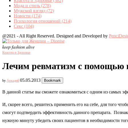
Красота и Здоровье
(382)
Мода и стиль
(278)
Мужской взгляд
(72)
Новости
(174)
Психология отношений
(214)
Секс
(104)
@2021 - All Right Reserved. Designed and Developed by
PenciDesi
keep fashion alive
Красота и Здоровье
Лечим ревматизм с помощью 
05.05.2013
Bookmark
by
Аркадий
В данной статье вы сможете ознакомиться с одним из самых э
И, скорее всего, решитесь применить его на себе, для того что
смогут подтвердить эффективность данного препарата. Позна
нужную минуту убедить своих пациентов в необходимости того