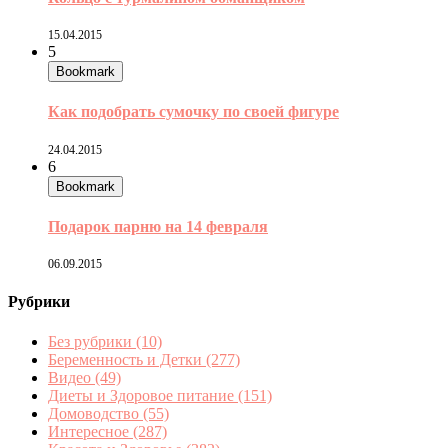
15.04.2015
5
Bookmark
Как подобрать сумочку по своей фигуре
24.04.2015
6
Bookmark
Подарок парню на 14 февраля
06.09.2015
Рубрики
Без рубрики
(10)
Беременность и Детки
(277)
Видео
(49)
Диеты и Здоровое питание
(151)
Домоводство
(55)
Интересное
(287)