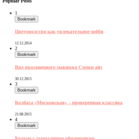
Popular Posts
1
Bookmark
Цветоводство как увлекательное хобби
12.12.2014
2
Bookmark
Вид праздничного макияжа Смоки айз
30.12.2015
3
Bookmark
Колбаса «Московская» – проверенная классика
21.08.2015
4
Bookmark
Кольцо с турмалином обманщиком