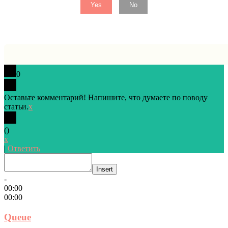
Yes
No
0
Оставьте комментарий! Напишите, что думаете по поводу
статьи.
x
(
)
x
|
Ответить
Insert
-
00:00
00:00
Queue