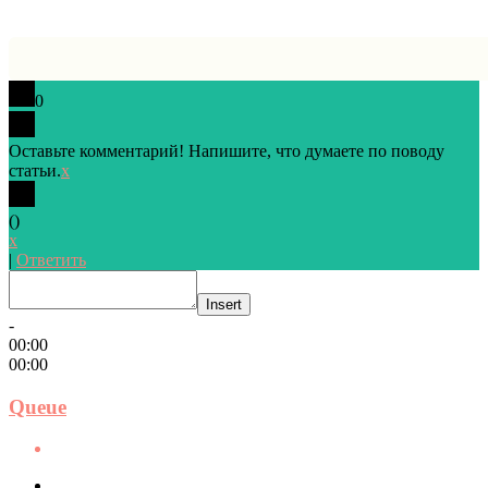
0
Оставьте комментарий! Напишите, что думаете по поводу
статьи.
x
(
)
x
|
Ответить
Insert
-
00:00
00:00
Queue