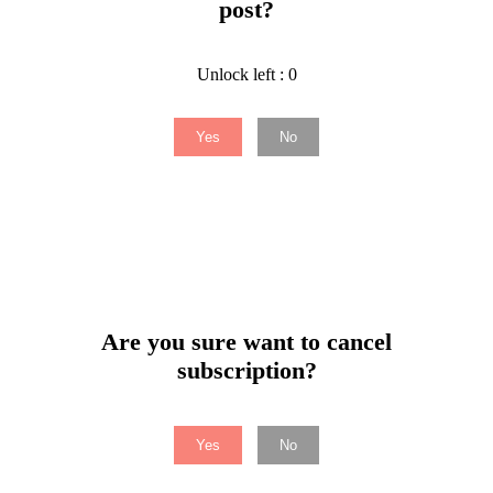
post?
Unlock left : 0
Yes
No
Are you sure want to cancel
subscription?
Yes
No