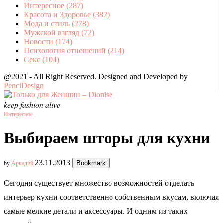
Интересное
(287)
Красота и Здоровье
(382)
Мода и стиль
(278)
Мужской взгляд
(72)
Новости
(174)
Психология отношений
(214)
Секс
(104)
@2021 - All Right Reserved. Designed and Developed by
PenciDesign
keep fashion alive
Интересное
Выбираем шторы для кухни
23.11.2013
Bookmark
by
Аркадий
Сегодня существует множество возможностей отделать
интерьер кухни соответственно собственным вкусам, включая
самые мелкие детали и аксессуары. И одним из таких