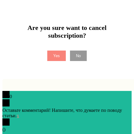
Are you sure want to cancel
subscription?
Yes
No
0
Оставьте комментарий! Напишите, что думаете по поводу
статьи.
x
(
)