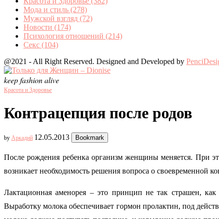
Красота и Здоровье
(382)
Мода и стиль
(278)
Мужской взгляд
(72)
Новости
(174)
Психология отношений
(214)
Секс
(104)
@2021 - All Right Reserved. Designed and Developed by
PenciDesi
keep fashion alive
Красота и Здоровье
Контрацепция после родов
12.05.2013
Bookmark
by
Аркадий
После рождения ребенка организм женщины меняется. При это
возникает необходимость решения вопроса о своевременной к
Лактационная аменорея – это принцип не так страшен, как 
Выработку молока обеспечивает гормон пролактин, под действ