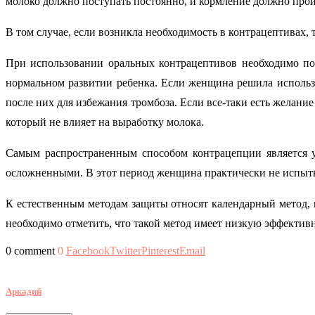
молоко должно поступать постоянно, и кормление должно про
В том случае, если возникла необходимость в контрацептивах, 
При использовании оральных контрацептивов необходимо по
нормальном развитии ребенка. Если женщина решила использов
после них для избежания тромбоза. Если все-таки есть желан
который не влияет на выработку молока.
Самым распространенным способом контрацепции является у
осложненными. В этот период женщина практически не испыты
К естественным методам защиты относят календарный метод, 
необходимо отметить, что такой метод имеет низкую эффектив
0 comment
0
Facebook
Twitter
Pinterest
Email
Аркадий