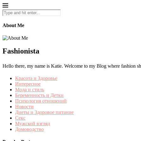
About Me
Fashionista
Hello there, my name is Katie. Welcome to my Blog where fashion shine
Красота и Здоровье
Интересное
Мода и стиль
Беременность и Детки
Психология отношений
Новости
Диеты и Здоровое питание
Секс
Мужской взгляд
Домоводство