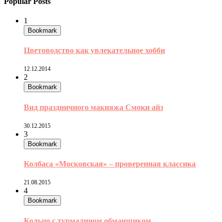
Popular Posts
1
Bookmark
Цветоводство как увлекательное хобби
12.12.2014
2
Bookmark
Вид праздничного макияжа Смоки айз
30.12.2015
3
Bookmark
Колбаса «Московская» – проверенная классика
21.08.2015
4
Bookmark
Кольцо с турмалином обманщиком