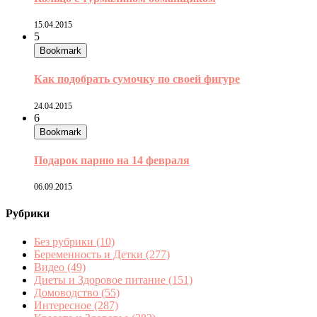
15.04.2015
5
Bookmark
Как подобрать сумочку по своей фигуре
24.04.2015
6
Bookmark
Подарок парню на 14 февраля
06.09.2015
Рубрики
Без рубрики
(10)
Беременность и Детки
(277)
Видео
(49)
Диеты и Здоровое питание
(151)
Домоводство
(55)
Интересное
(287)