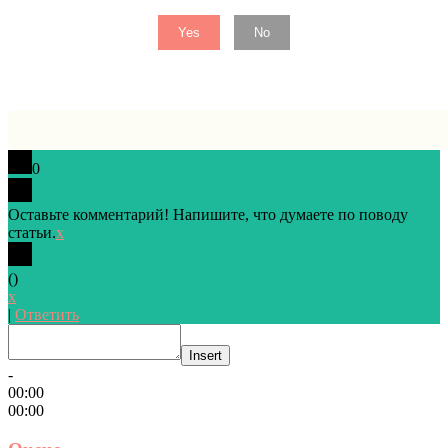
Yes
No
0
Оставьте комментарий! Напишите, что думаете по поводу
статьи.
x
(
)
x
|
Ответить
Insert
-
00:00
00:00