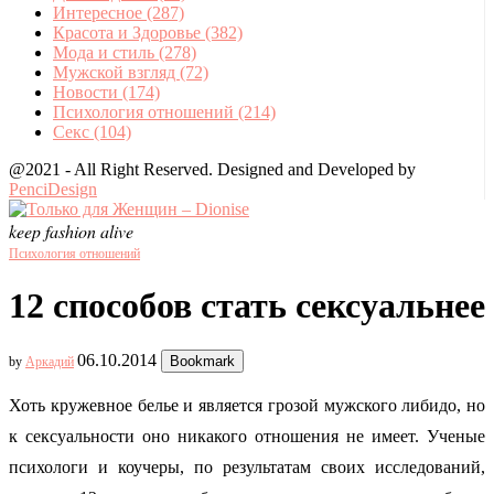
Интересное
(287)
Красота и Здоровье
(382)
Мода и стиль
(278)
Мужской взгляд
(72)
Новости
(174)
Психология отношений
(214)
Секс
(104)
@2021 - All Right Reserved. Designed and Developed by
PenciDesign
keep fashion alive
Психология отношений
12 способов стать сексуальнее
06.10.2014
Bookmark
by
Аркадий
Хоть кружевное белье и является грозой мужского либидо, но
к сексуальности оно никакого отношения не имеет. Ученые
психологи и коучеры, по результатам своих исследований,