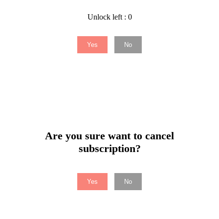
Unlock left : 0
Yes
No
Are you sure want to cancel
subscription?
Yes
No