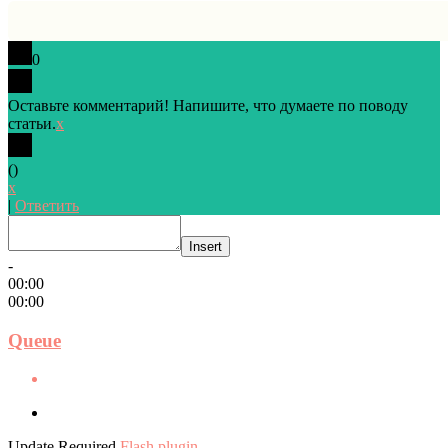
0
Оставьте комментарий! Напишите, что думаете по поводу
статьи.
x
(
)
x
|
Ответить
Insert
-
00:00
00:00
Queue
Update Required
Flash plugin