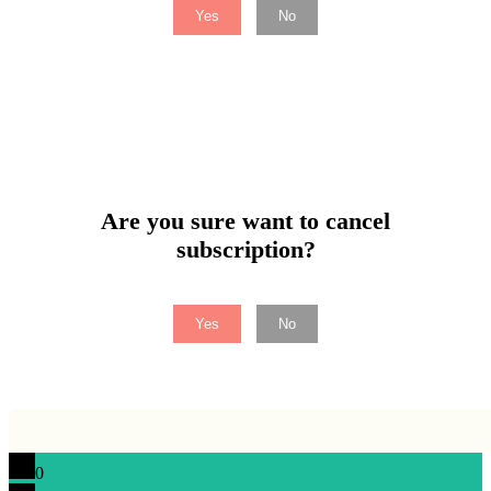
Yes
No
Are you sure want to cancel
subscription?
Yes
No
0