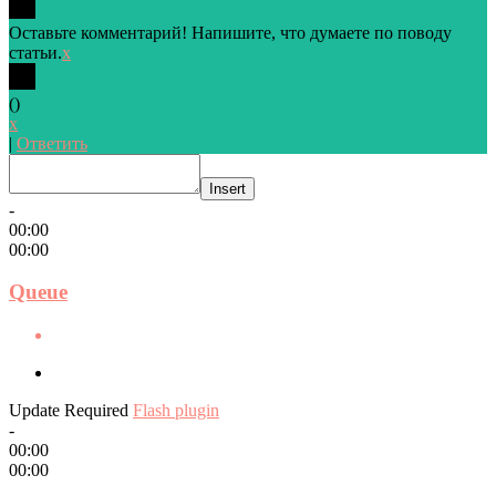
Оставьте комментарий! Напишите, что думаете по поводу
статьи.
x
(
)
x
|
Ответить
Insert
-
00:00
00:00
Queue
Update Required
Flash plugin
-
00:00
00:00